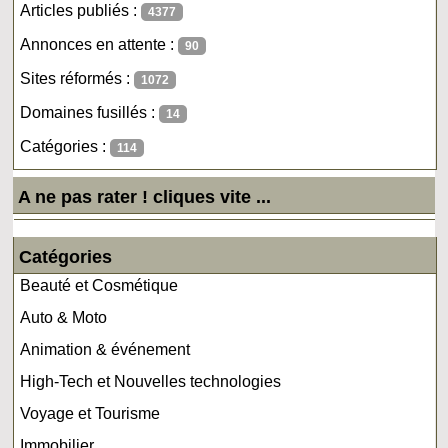
Articles publiés :
4377
Annonces en attente :
90
Sites réformés :
1072
Domaines fusillés :
14
Catégories :
114
A ne pas rater ! cliques vite ...
Catégories
Beauté et Cosmétique
Auto & Moto
Animation & événement
High-Tech et Nouvelles technologies
Voyage et Tourisme
Immobilier