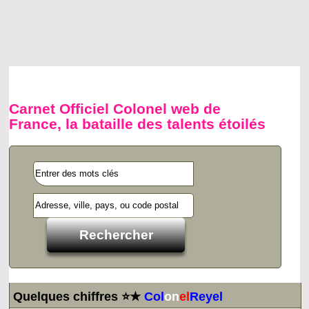
Carnet Officiel Colonel web de
France, la bataille des talents étoilés
Quelques chiffres ⭐★
Col
on
el
Reyel