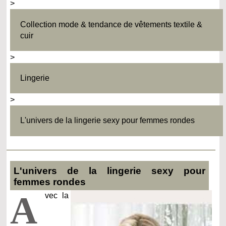
>
Collection mode & tendance de vêtements textile &
cuir
>
Lingerie
>
L'univers de la lingerie sexy pour femmes rondes
L'univers de la lingerie sexy pour
femmes rondes
A
vec la