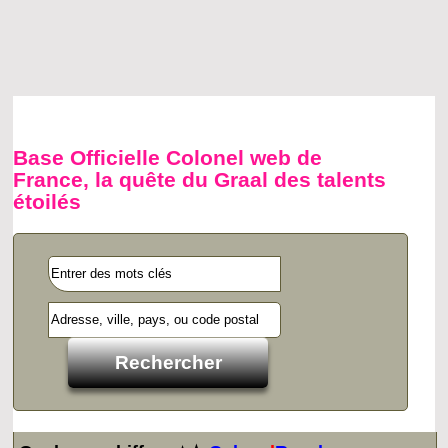
Base Officielle Colonel web de
France, la quête du Graal des talents
étoilés