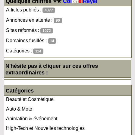
Quelques chiffres ⭐★
Col
on
el
Reyel
Articles publiés :
4377
Annonces en attente :
90
Sites réformés :
1072
Domaines fusillés :
14
Catégories :
114
N'hésite pas à cliquer sur ces offres
extraordinaires !
Catégories
Beauté et Cosmétique
Auto & Moto
Animation & événement
High-Tech et Nouvelles technologies