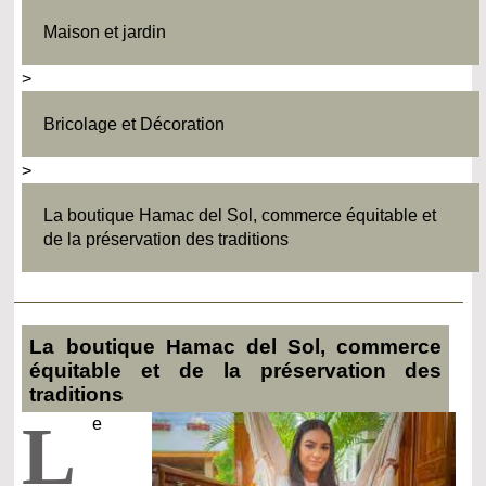
Maison et jardin
>
Bricolage et Décoration
>
La boutique Hamac del Sol, commerce équitable et
de la préservation des traditions
La boutique Hamac del Sol, commerce
équitable et de la préservation des
traditions
L
e