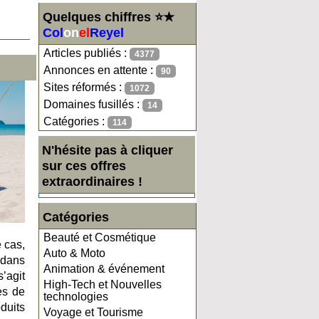
Quelques chiffres ⭐★
Col
on
el
Reyel
Articles publiés :
4377
Annonces en attente :
90
Sites réformés :
1072
Domaines fusillés :
14
Catégories :
114
N'hésite pas à cliquer
sur ces offres
extraordinaires !
Catégories
Beauté et Cosmétique
 cas,
Auto & Moto
 dans
Animation & événement
s’agit
High-Tech et Nouvelles
es de
technologies
duits
Voyage et Tourisme