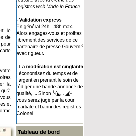
registres web Made in France
-
Validation express
En général 24h - 48h max.
t, le
Alors engagez-vous et profitez
es de
librement des services de ce
 pour
partenaire de presse Gouverné
carte
avec rigueur.
-
La modération est cinglante
votre
: économisez du temps et de
oires
l'argent en prenant le soin de
er la
rédiger une bande-annonce de
s qu’à
qualité, ... Sinon ╰(◣﹏◢)╯
 vous
vous serez jugé par la cour
les et
martiale et banni des registres
forme
Colonel.
Tableau de bord