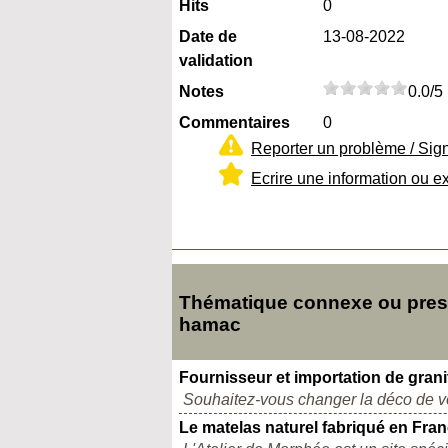
Hits
0
Date de
13-08-2022
validation
Notes
0.0/5
Commentaires
0
Reporter un problème / Sig
Ecrire une information ou e
Thématique connexe ou presqu
hamac
Fournisseur et importation de grani
Souhaitez-vous changer la déco de vot
Le matelas naturel fabriqué en Fra