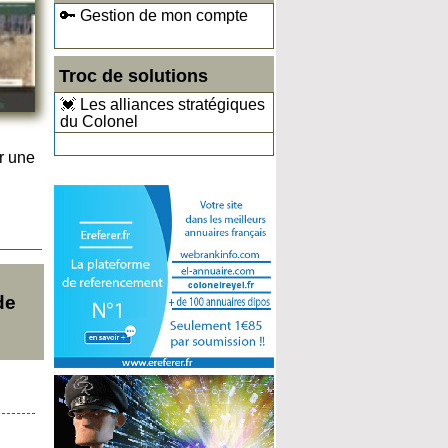
🔑 Gestion de mon compte
Troc de solutions
💓 Les alliances stratégiques
du Colonel
r une
de