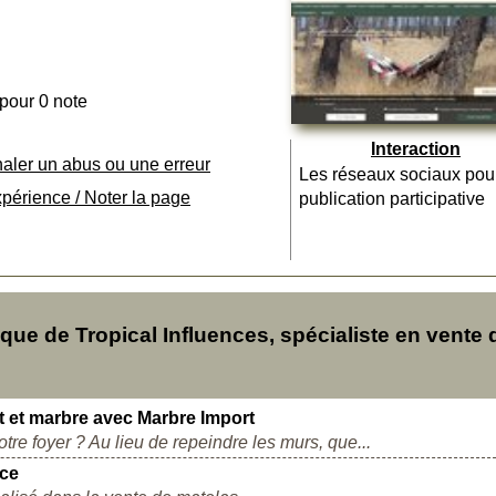
 pour 0 note
Interaction
naler un abus ou une erreur
Les réseaux sociaux pou
xpérience / Noter la page
publication participative
e de Tropical Influences, spécialiste en vente 
t et marbre avec Marbre Import
re foyer ? Au lieu de repeindre les murs, que...
nce