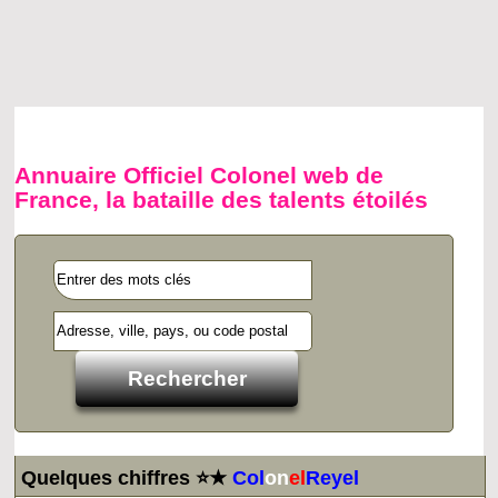
Annuaire Officiel Colonel web de
France, la bataille des talents étoilés
Quelques chiffres ⭐★
Col
on
el
Reyel