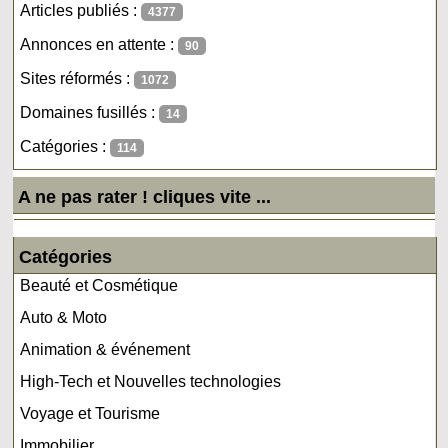
Articles publiés :
4377
Annonces en attente :
90
Sites réformés :
1072
Domaines fusillés :
14
Catégories :
114
A ne pas rater ! cliques vite ...
Catégories
Beauté et Cosmétique
Auto & Moto
Animation & événement
High-Tech et Nouvelles technologies
Voyage et Tourisme
Immobilier