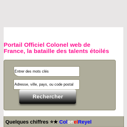
Portail Officiel Colonel web de
France, la bataille des talents étoilés
Quelques chiffres ⭐★
Col
on
el
Reyel