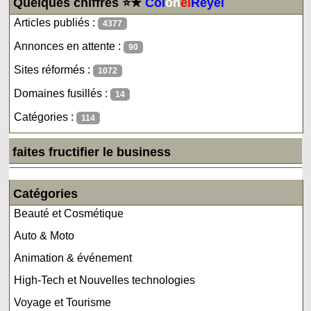
Quelques chiffres ⭐★
Col
on
el
Reyel
Articles publiés :
4377
Annonces en attente :
90
Sites réformés :
1072
Domaines fusillés :
14
Catégories :
114
faites fructifier le business
Catégories
Beauté et Cosmétique
Auto & Moto
Animation & événement
High-Tech et Nouvelles technologies
Voyage et Tourisme