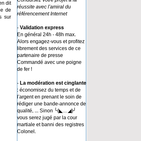
n dit
réussite avec l'amiral du
le de
référencement Internet
s sur
-
Validation express
En général 24h - 48h max.
Alors engagez-vous et profitez
librement des services de ce
partenaire de presse
Commandé avec une poigne
de fer !
-
La modération est cinglante
: économisez du temps et de
l'argent en prenant le soin de
rédiger une bande-annonce de
qualité, ... Sinon ╰(◣﹏◢)╯
vous serez jugé par la cour
martiale et banni des registres
Colonel.