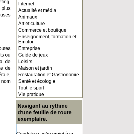
ting,
Internet
t plus
Actualité et média
euses
Animaux
Art et culture
Commerce et boutique
Enseignement, formation et
Emploi
outes
Entreprise
ts ou
Guide de jeux
tal de
Loisirs
te de
Maison et jardin
rale,
Restauration et Gastronomie
e nom
Santé et écologie
Tout le sport
Vie pratique
Navigant au rythme
d'une feuille de route
exemplaire.
Conduisez votre projet à la