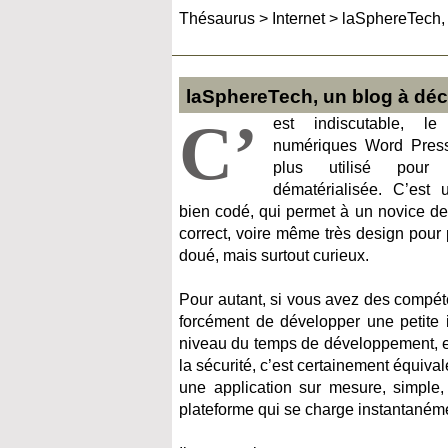
Thésaurus
>
Internet
>
laSphereTech, 
laSphereTech, un blog à déc
C’
est indiscutable, l
numériques Word Press e
plus utilisé pou
dématérialisée. C’est u
bien codé, qui permet à un novice de
correct, voire même très design pou
doué, mais surtout curieux.
Pour autant, si vous avez des compé
forcément de développer une petite 
niveau du temps de développement, en
la sécurité, c’est certainement équival
une application sur mesure, simple,
plateforme qui se charge instantanément