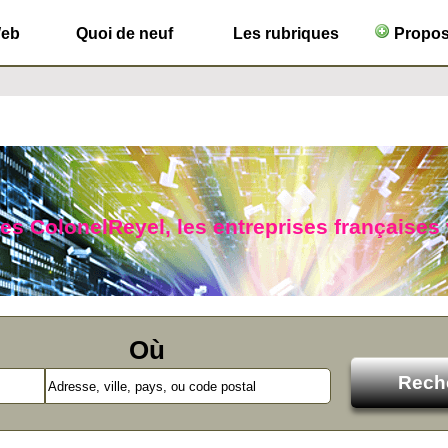
Web
Quoi de neuf
Les rubriques
Propose
ues ColonelReyel, les entreprises françaises
Où