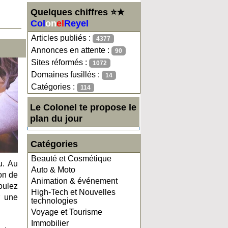
Quelques chiffres ⭐★
Col
on
el
Reyel
Articles publiés :
4377
Annonces en attente :
90
Sites réformés :
1072
Domaines fusillés :
14
Catégories :
114
Le Colonel te propose le
plan du jour
Catégories
Beauté et Cosmétique
u. Au
Auto & Moto
on de
Animation & événement
voulez
High-Tech et Nouvelles
r une
technologies
Voyage et Tourisme
Immobilier