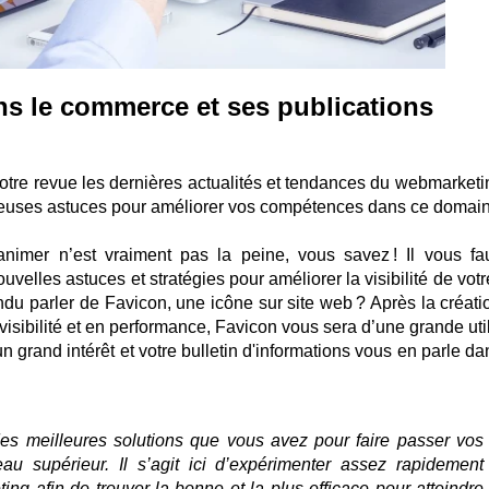
ns le commerce et ses publications
 votre revue les dernières actualités et tendances du webmarketi
euses astuces pour améliorer vos compétences dans ce domain
nimer n’est vraiment pas la peine, vous savez ! Il vous fa
velles astuces et stratégies pour améliorer la visibilité de votr
endu parler de Favicon, une icône sur site web ? Après la créati
visibilité et en performance, Favicon vous sera d’une grande utili
un grand intérêt et votre bulletin d'informations vous en parle d
des meilleures solutions que vous avez pour faire passer vos
au supérieur. Il s’agit ici d’expérimenter assez rapidement
ing afin de trouver la bonne et la plus efficace pour atteindre