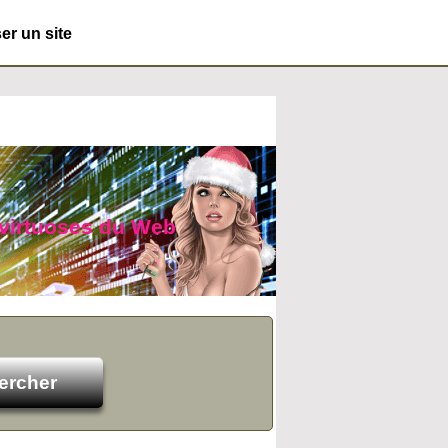
r un site
 virtuoses du Web