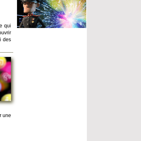
e qui
uvrir
i des
r une