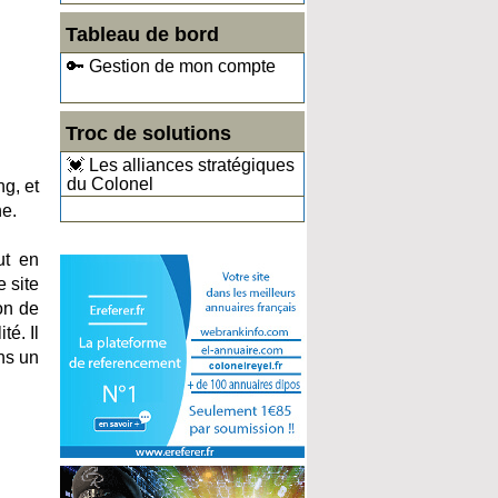
Tableau de bord
🔑 Gestion de mon compte
Troc de solutions
💓 Les alliances stratégiques
du Colonel
ng, et
e.
ut en
e site
on de
té. Il
ans un