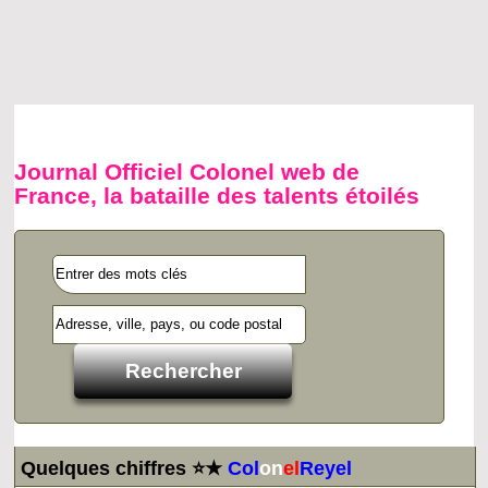
Journal Officiel Colonel web de
France, la bataille des talents étoilés
Quelques chiffres ⭐★
Col
on
el
Reyel