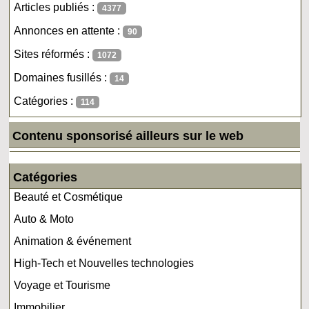
Articles publiés :
4377
Annonces en attente :
90
Sites réformés :
1072
Domaines fusillés :
14
Catégories :
114
Contenu sponsorisé ailleurs sur le web
Catégories
Beauté et Cosmétique
Auto & Moto
Animation & événement
High-Tech et Nouvelles technologies
Voyage et Tourisme
Immobilier