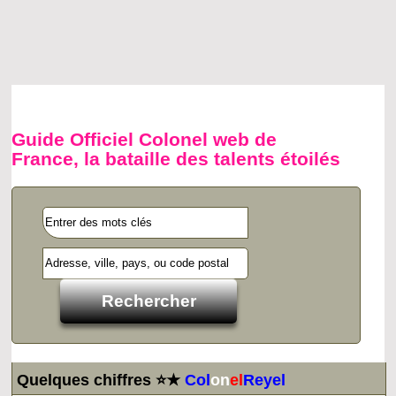
Guide Officiel Colonel web de
France, la bataille des talents étoilés
Quelques chiffres ⭐★
Col
on
el
Reyel