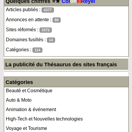
Quelques chiffres ⭐★
Col
on
el
Reyel
Articles publiés :
4377
Annonces en attente :
90
Sites réformés :
1072
Domaines fusillés :
14
Catégories :
114
La publicité du Thésaurus des sites français
Catégories
Beauté et Cosmétique
Auto & Moto
Animation & événement
High-Tech et Nouvelles technologies
Voyage et Tourisme