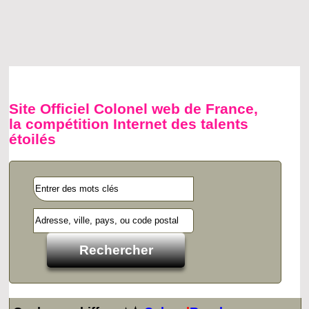
Site Officiel Colonel web de France,
la compétition Internet des talents
étoilés