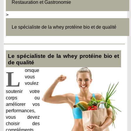
Restauration et Gastronomie
>
Le spécialiste de la whey protéine bio et de qualité
Le spécialiste de la whey protéine bio et
de qualité
L
orsque
vous
voulez
soutenir votre
corps ou
améliorer vos
performances,
vous devez
choisir des
compléments