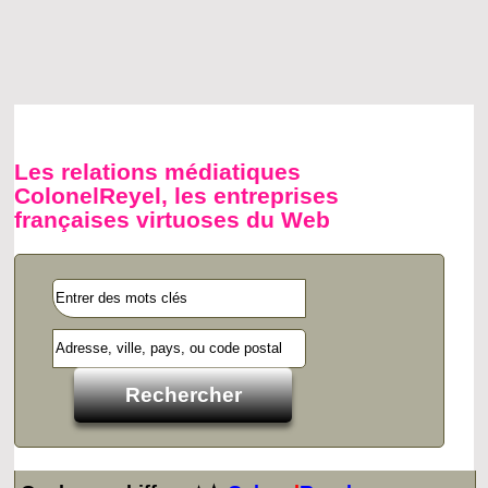
Les relations médiatiques
ColonelReyel, les entreprises
françaises virtuoses du Web