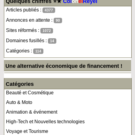
Quelques chiffres ⭐★
Col
on
el
Reyel
Articles publiés :
4377
Annonces en attente :
90
Sites réformés :
1072
Domaines fusillés :
14
Catégories :
114
Une alternative économique de financement !
Catégories
Beauté et Cosmétique
Auto & Moto
Animation & événement
High-Tech et Nouvelles technologies
Voyage et Tourisme