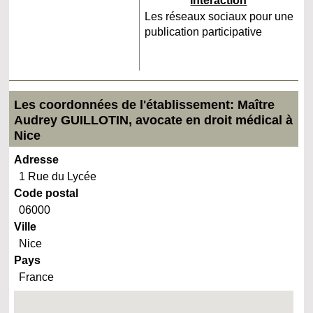
Interaction
Les réseaux sociaux pour une
publication participative
Les coordonnées de l'établissement: Maître
Audrey GUILLOTIN, avocate en droit médical à
Nice
Adresse
1 Rue du Lycée
Code postal
06000
Ville
Nice
Pays
France