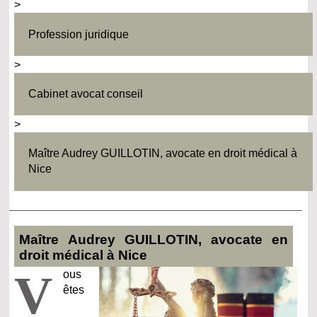
>
Profession juridique
>
Cabinet avocat conseil
>
Maître Audrey GUILLOTIN, avocate en droit médical à
Nice
Maître Audrey GUILLOTIN, avocate en
droit médical à Nice
V
ous
êtes