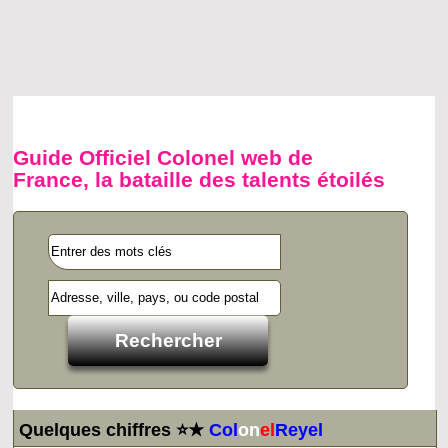
Guide Officiel Colonel web de
France, la bataille des talents étoilés
Quelques chiffres ⭐★
Col
on
el
Reyel