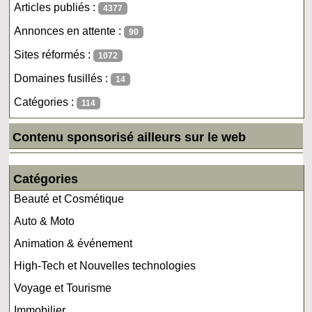
Articles publiés :
4377
Annonces en attente :
90
Sites réformés :
1072
Domaines fusillés :
14
Catégories :
114
Contenu sponsorisé ailleurs sur le web
Catégories
Beauté et Cosmétique
Auto & Moto
Animation & événement
High-Tech et Nouvelles technologies
Voyage et Tourisme
Immobilier