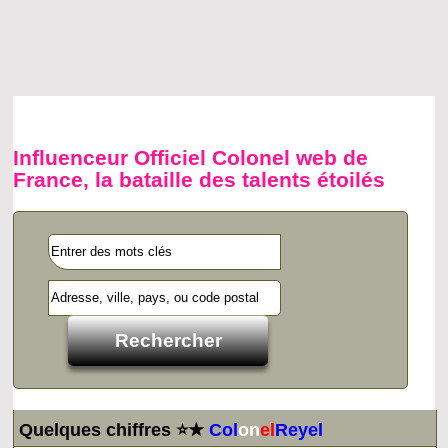
Influenceur Officiel Colonel web de
France, la bataille des talents étoilés
Quelques chiffres ⭐★
Col
on
el
Reyel