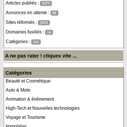
Articles publiés :
4377
Annonces en attente :
90
Sites réformés :
1072
Domaines fusillés :
14
Catégories :
114
A ne pas rater ! cliques vite ...
Catégories
Beauté et Cosmétique
Auto & Moto
Animation & événement
High-Tech et Nouvelles technologies
Voyage et Tourisme
Immobilier