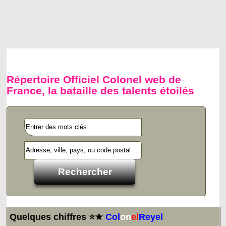
Répertoire Officiel Colonel web de
France, la bataille des talents étoilés
Quelques chiffres ⭐★
Col
on
el
Reyel