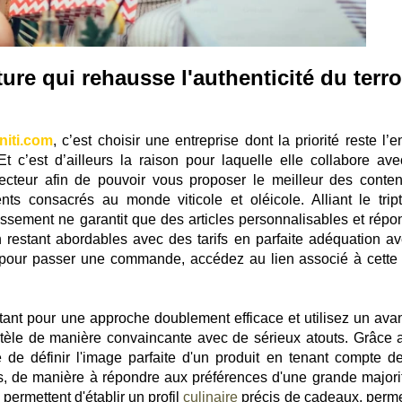
ure qui rehausse l'authenticité du terro
niti.com
, c’est choisir une entreprise dont la priorité reste l’e
 Et c’est d’ailleurs la raison pour laquelle elle collabore ave
cteur afin de pouvoir vous proposer le meilleur des conten
ts consacrés au monde viticole et oléicole. Alliant le trip
ablissement ne garantit que des articles personnalisables et rép
 restant abordables avec des tarifs en parfaite adéquation av
 pour passer une commande, accédez au lien associé à cette 
tant pour une approche doublement efficace et utilisez un ava
ntèle de manière convaincante avec de sérieux atouts. Grâce 
e de définir l'image parfaite d'un produit en tenant compte d
nts, de manière à répondre aux préférences d'une grande majori
ermettent d'établir un profil
culinaire
précis de cadeaux, perme