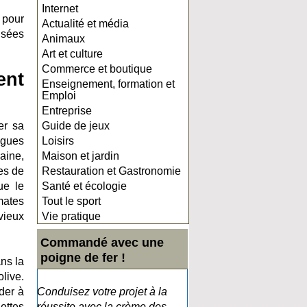
Internet
 pour
Actualité et média
isées
Animaux
Art et culture
Commerce et boutique
ent
Enseignement, formation et
Emploi
Entreprise
er sa
Guide de jeux
ogues
Loisirs
maine,
Maison et jardin
es de
Restauration et Gastronomie
ue le
Santé et écologie
mates
Tout le sport
vieux
Vie pratique
Commandé avec une
poigne de fer !
ns la
olive.
der à
Conduisez votre projet à la
ettes
réussite avec la crème des