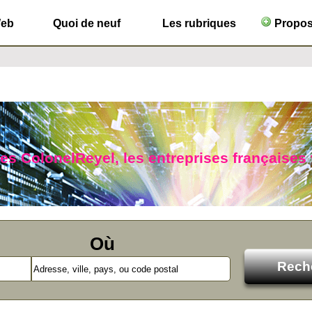
Web
Quoi de neuf
Les rubriques
Propose
ues ColonelReyel, les entreprises françaises
Où