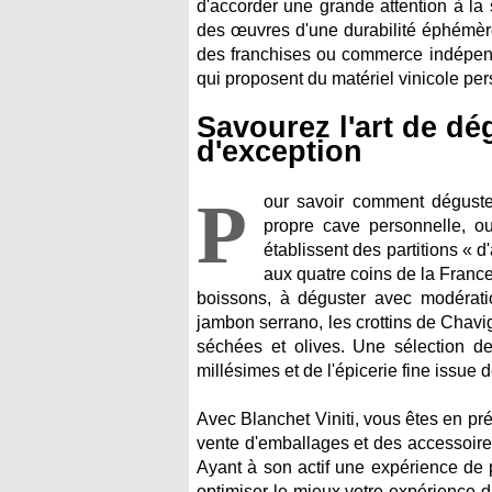
d'accorder une grande attention à la
des œuvres d'une durabilité éphémère
des franchises ou commerce indépend
qui proposent du matériel vinicole per
Savourez l'art de dé
d'exception
P
our savoir comment déguster
propre cave personnelle, o
établissent des partitions « 
aux quatre coins de la Fran
boissons, à déguster avec modérati
jambon serrano, les crottins de Chav
séchées et olives. Une sélection 
millésimes et de l'épicerie fine issue 
Avec Blanchet Viniti, vous êtes en pr
vente d'emballages et des accessoires p
Ayant à son actif une expérience de p
optimiser le mieux votre expérience d