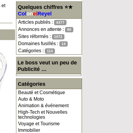
 et
Quelques chiffres ⭐★
Col
on
el
Reyel
Articles publiés :
4377
Annonces en attente :
90
Sites réformés :
1072
Domaines fusillés :
14
Catégories :
114
Le boss veut un peu de
Publicité …
Catégories
Beauté et Cosmétique
Auto & Moto
Animation & événement
High-Tech et Nouvelles
technologies
Voyage et Tourisme
Immobilier