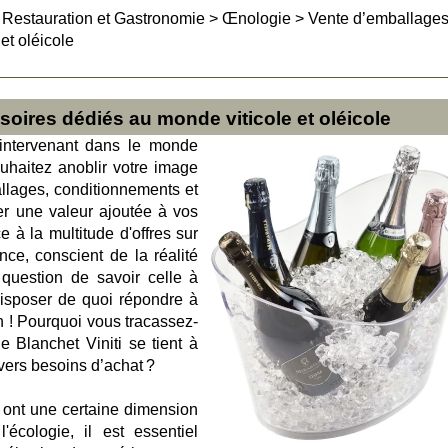
>
Restauration et Gastronomie
>
Œnologie
>
Vente d’emballages
et oléicole
oires dédiés au monde viticole et oléicole
 intervenant dans le monde
ouhaitez anoblir votre image
llages, conditionnements et
er une valeur ajoutée à vos
 à la multitude d'offres sur
nce, conscient de la réalité
 question de savoir celle à
disposer de quoi répondre à
n ! Pourquoi vous tracassez-
e Blanchet Viniti se tient à
ivers besoins d’achat ?
 ont une certaine dimension
l'écologie, il est essentiel