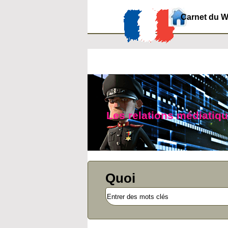
Carnet du 
Les relations médiatiq
Quoi