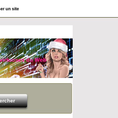
r un site
 virtuoses du Web