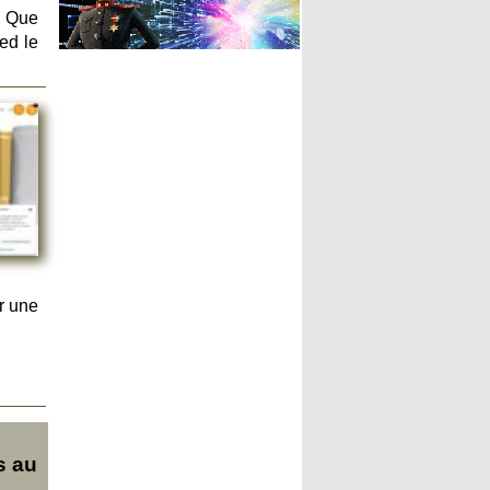
. Que
ed le
r une
s au