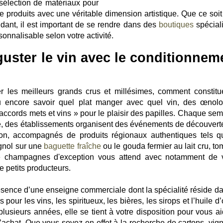
 sélection de matériaux pour
 produits avec une véritable dimension artistique. Que ce soit
ant, il est important de se rendre dans des
boutiques
spécial
sonnalisable selon votre activité.
guster le vin avec le conditionnem
 les meilleurs grands crus et millésimes, comment constitu
u encore savoir quel plat manger avec quel vin, des œnol
d'accords mets et vins » pour le plaisir des papilles. Chaque se
ce, des établissements organisent des événements de découvert
on, accompagnés de produits régionaux authentiques tels q
ignol sur une
baguette fraîche
ou le gouda fermier au lait cru, to
de champagnes d'exception vous attend avec notamment de 
de petits producteurs.
ésence d’une enseigne commerciale dont la spécialité réside da
our les vins, les spiritueux, les bières, les sirops et l’huile d’
lusieurs années, elle se tient à votre disposition pour vous ai
’achat. Que vous soyez en effet à la recherche de cartons, vign