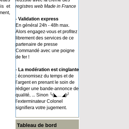
is et
registres web Made in France
ement,
-
Validation express
En général 24h - 48h max.
Alors engagez-vous et profitez
librement des services de ce
partenaire de presse
Commandé avec une poigne
de fer !
-
La modération est cinglante
: économisez du temps et de
l'argent en prenant le soin de
rédiger une bande-annonce de
qualité, ... Sinon ╰(◣﹏◢)╯
l'exterminateur Colonel
signifiera votre jugement.
Tableau de bord