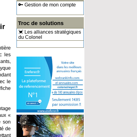
🔑 Gestion de mon compte
Troc de solutions
ir
💓 Les alliances stratégiques
du Colonel
ntière
c les
ants,
tyque
ondant
ec le
fiche
ntage
aux «
e son
té de
ttant