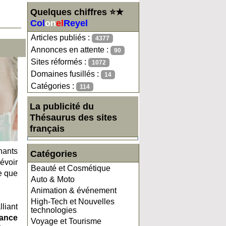
Quelques chiffres ⭐★
Col
on
el
Reyel
Articles publiés :
4377
Annonces en attente :
90
Sites réformés :
1072
Domaines fusillés :
14
Catégories :
114
La publicité du
Thésaurus des sites
français
nants
Catégories
évoir
Beauté et Cosmétique
re que
Auto & Moto
Animation & événement
High-Tech et Nouvelles
liant
technologies
iance
Voyage et Tourisme