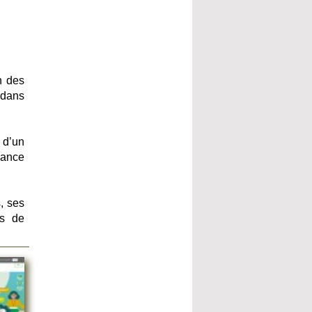
n des
 dans
 d’un
iance
, ses
ds de