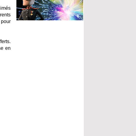
nimés
rents
 pour
erts.
se en