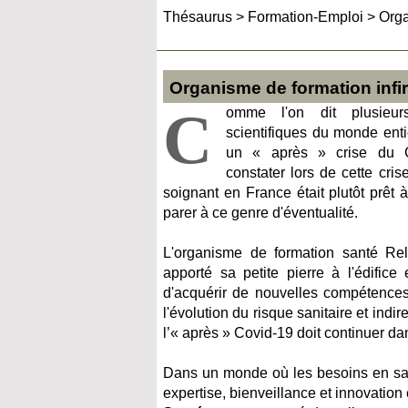
Thésaurus
>
Formation-Emploi
>
Orga
Organisme de formation infi
C
omme l'on dit plusieur
scientifiques du monde entie
un « après » crise du 
constater lors de cette cris
soignant en France était plutôt prêt 
parer à ce genre d'éventualité.
L'organisme de formation santé Re
apporté sa petite pierre à l'édific
d'acquérir de nouvelles compétences
l'évolution du risque sanitaire et ind
l’« après » Covid-19 doit continuer dan
Dans un monde où les besoins en sant
expertise, bienveillance et innovatio