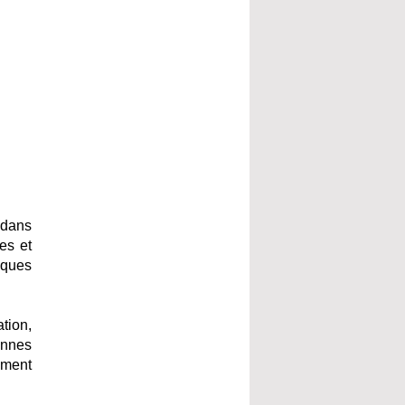
 dans
es et
iques
tion,
onnes
ement