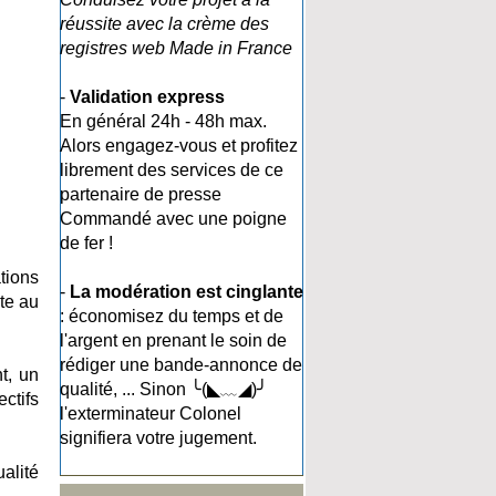
réussite avec la crème des
registres web Made in France
-
Validation express
En général 24h - 48h max.
Alors engagez-vous et profitez
librement des services de ce
partenaire de presse
Commandé avec une poigne
de fer !
tions
-
La modération est cinglante
ite au
: économisez du temps et de
l'argent en prenant le soin de
rédiger une bande-annonce de
t, un
qualité, ... Sinon ╰(◣﹏◢)╯
ectifs
l'exterminateur Colonel
signifiera votre jugement.
alité