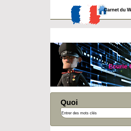
Carnet du 
Ecurie 
Quoi