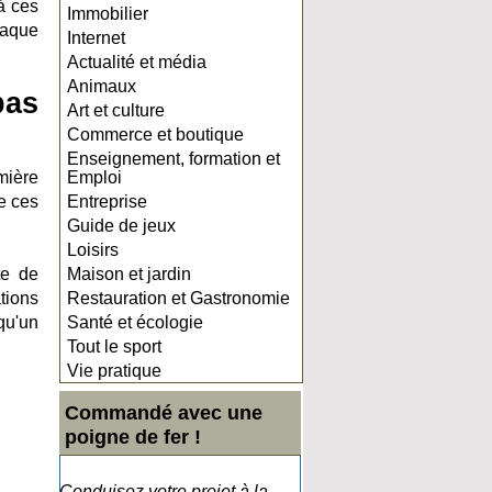
à ces
Immobilier
haque
Internet
Actualité et média
Animaux
pas
Art et culture
Commerce et boutique
Enseignement, formation et
mière
Emploi
de ces
Entreprise
Guide de jeux
Loisirs
te de
Maison et jardin
tions
Restauration et Gastronomie
qu'un
Santé et écologie
Tout le sport
Vie pratique
Commandé avec une
poigne de fer !
Conduisez votre projet à la