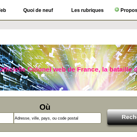
Web
Quoi de neuf
Les rubriques
Propose
Officielle Colonel web de France, la bataille 
Où