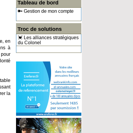
Tableau de bord
🔑 Gestion de mon compte
Troc de solutions
💓 Les alliances stratégiques
e, en
du Colonel
ins à
 pour
lonté
table
ssant
er la