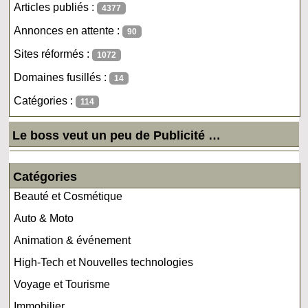
Articles publiés :
4377
Annonces en attente :
90
Sites réformés :
1072
Domaines fusillés :
14
Catégories :
114
Le boss veut un peu de Publicité …
Catégories
Beauté et Cosmétique
Auto & Moto
Animation & événement
High-Tech et Nouvelles technologies
Voyage et Tourisme
Immobilier