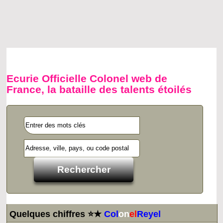
Ecurie Officielle Colonel web de
France, la bataille des talents étoilés
Quelques chiffres ⭐★
Col
on
el
Reyel