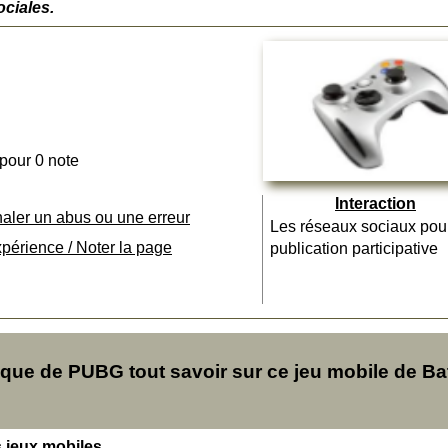
ciales.
 pour 0 note
Interaction
naler un abus ou une erreur
Les réseaux sociaux pou
xpérience / Noter la page
publication participative
ue de PUBG tout savoir sur ce jeu mobile de Bat
s jeux mobiles