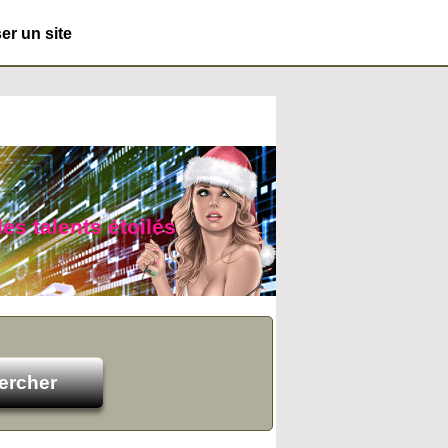
r un site
es talents étoilés