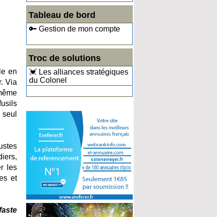
Tableau de bord
🔑 Gestion de mon compte
Troc de solutions
le en
💓 Les alliances stratégiques
du Colonel
. Via
 même
usils
 seul
ustes
iers,
r les
es et
faste