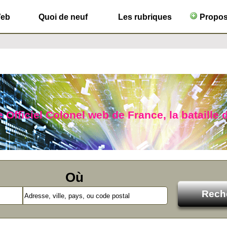
Web
Quoi de neuf
Les rubriques
Propose
 Officiel Colonel web de France, la bataille d
Où