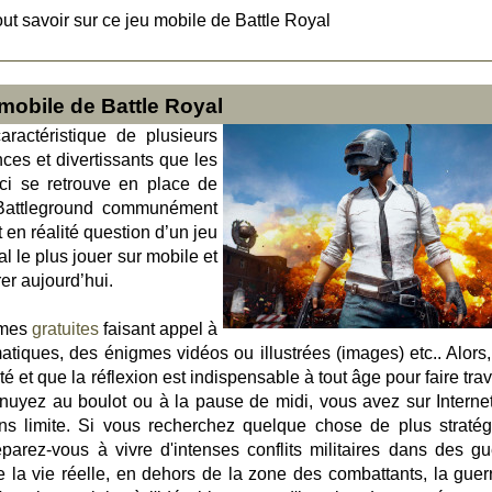
t savoir sur ce jeu mobile de Battle Royal
mobile de Battle Royal
ractéristique de plusieurs
ces et divertissants que les
ci se retrouve en place de
Battleground communément
en réalité question d’un jeu
al le plus jouer sur mobile et
er aujourd’hui.
igmes
gratuites
faisant appel à
iques, des énigmes vidéos ou illustrées (images) etc.. Alors, 
té et que la réflexion est indispensable à tout âge pour faire trav
uyez au boulot ou à la pause de midi, vous avez sur Interne
ans limite. Si vous recherchez quelque chose de plus stratég
parez-vous à vivre d'intenses conflits militaires dans des gu
e la vie réelle, en dehors de la zone des combattants, la guer