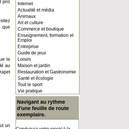
 pris
Internet
Actualité et média
Animaux
sitez
Art et culture
z que
Commerce et boutique
Enseignement, formation et
Emploi
Entreprise
Guide de jeux
ue le
Loisirs
dé au
Maison et jardin
arapet
Restauration et Gastronomie
Santé et écologie
Tout le sport
Vie pratique
Navigant au rythme
d'une feuille de route
exemplaire.
ut un
Conduisez votre projet à la