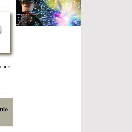
r une
tle