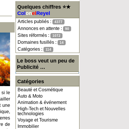
Quelques chiffres ⭐★
Col
on
el
Reyel
Articles publiés :
4377
Annonces en attente :
90
Sites réformés :
1072
Domaines fusillés :
14
Catégories :
114
Le boss veut un peu de
Publicité …
Catégories
Beauté et Cosmétique
si le
Auto & Moto
ailler
Animation & événement
t une
High-Tech et Nouvelles
ique,
technologies
erres
Voyage et Tourisme
re de
Immobilier