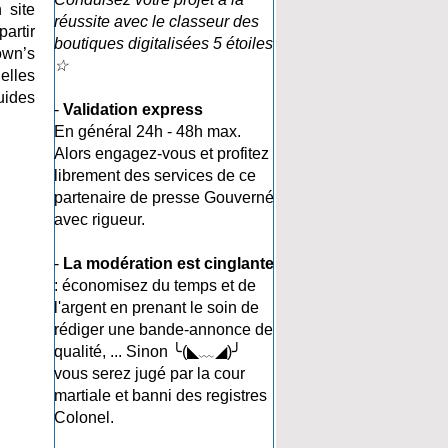
 site
réussite avec le classeur des
artir
boutiques digitalisées 5 étoiles
own’s
☆
elles
uides
-
Validation express
En général 24h - 48h max.
Alors engagez-vous et profitez
librement des services de ce
partenaire de presse Gouverné
avec rigueur.
-
La modération est cinglante
: économisez du temps et de
l'argent en prenant le soin de
rédiger une bande-annonce de
qualité, ... Sinon ╰(◣﹏◢)╯
vous serez jugé par la cour
martiale et banni des registres
Colonel.