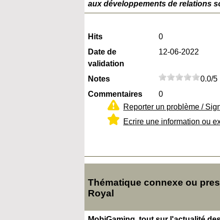
aux développements de relations so
Hits
0
Date de
12-06-2022
validation
Notes
0.0/5
Commentaires
0
Reporter un problème / Sig
Ecrire une information ou e
Thématique connexe ou presq
Royal
MobiGaming, tout sur l'actualité de