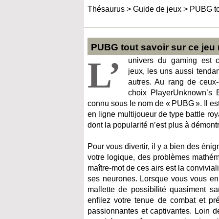
Thésaurus
>
Guide de jeux
>
PUBG tou
PUBG tout savoir sur ce jeu 
L’
univers du gaming est ca
jeux, les uns aussi tendan
autres. Au rang de ceux-
choix PlayerUnknown’s 
connu sous le nom de « PUBG ». Il est 
en ligne multijoueur de type battle roy
dont la popularité n’est plus à démontr
Pour vous divertir, il y a bien des én
votre logique, des problèmes mathémat
maître-mot de ces airs est la conviviali
ses neurones. Lorsque vous vous enn
mallette de possibilité quasiment s
enfilez votre tenue de combat et pré
passionnantes et captivantes. Loin d