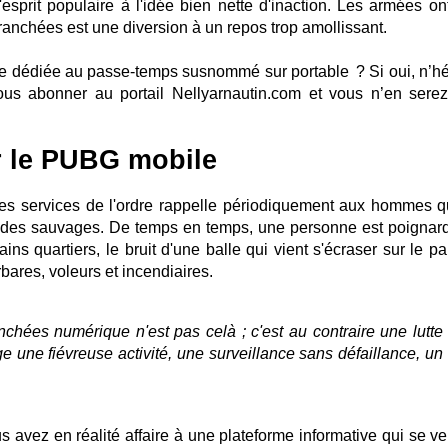
esprit populaire à l'idée bien nette d'inaction. Les armées ont
 tranchées est une diversion à un repos trop amollissant.
e dédiée au passe-temps susnommé sur portable ? Si oui, n’hé
us abonner au portail Nellyarnautin.com et vous n’en sere
r le PUBG mobile
 les services de l'ordre rappelle périodiquement aux hommes q
 des sauvages. De temps en temps, une personne est poignar
ins quartiers, le bruit d'une balle qui vient s'écraser sur le p
bares, voleurs et incendiaires.
nchées numérique n'est pas celà ; c'est au contraire une lutte
ge une fiévreuse activité, une surveillance sans défaillance, un
s avez en réalité affaire à une plateforme informative qui se ve