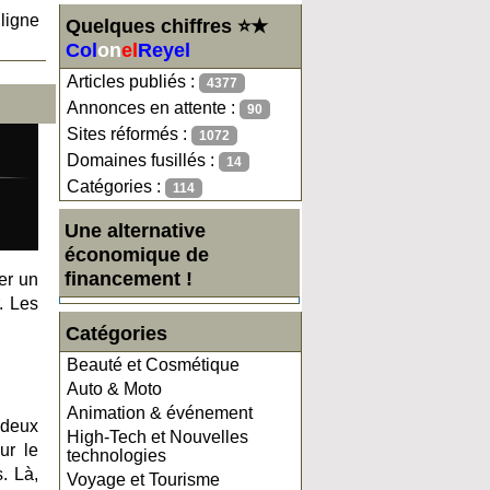
ligne
Quelques chiffres ⭐★
Col
on
el
Reyel
Articles publiés :
4377
Annonces en attente :
90
Sites réformés :
1072
Domaines fusillés :
14
Catégories :
114
Une alternative
économique de
financement !
er un
. Les
Catégories
Beauté et Cosmétique
Auto & Moto
Animation & événement
 deux
High-Tech et Nouvelles
ur le
technologies
. Là,
Voyage et Tourisme