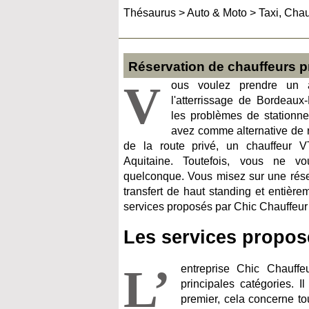
Thésaurus
>
Auto & Moto
>
Taxi, Chau
Réservation de chauffeurs p
V
ous voulez prendre un 
l'atterrissage de Bordeaux-
les problèmes de stationn
avez comme alternative de 
de la route privé, un chauffeur 
Aquitaine. Toutefois, vous ne v
quelconque. Vous misez sur une réser
transfert de haut standing et entière
services proposés par Chic Chauffeur
Les services propos
L’
entreprise Chic Chauffe
principales catégories. I
premier, cela concerne t