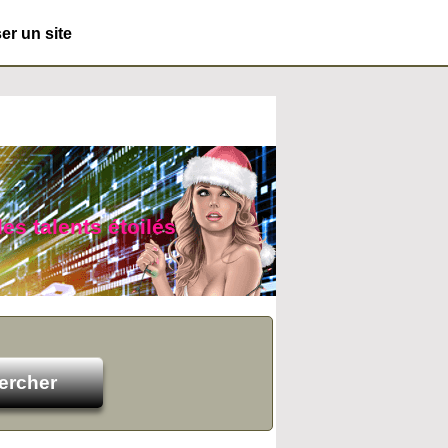
r un site
des talents étoilés