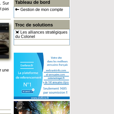
Tableau de bord
. Sur
t pas
🔑 Gestion de mon compte
Troc de solutions
💓 Les alliances stratégiques
du Colonel
r une