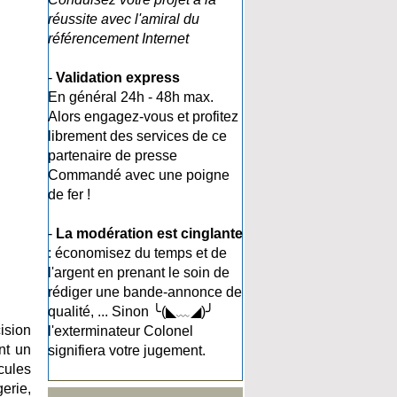
réussite avec l'amiral du
référencement Internet
-
Validation express
En général 24h - 48h max.
Alors engagez-vous et profitez
librement des services de ce
partenaire de presse
Commandé avec une poigne
de fer !
-
La modération est cinglante
: économisez du temps et de
l'argent en prenant le soin de
rédiger une bande-annonce de
qualité, ... Sinon ╰(◣﹏◢)╯
ision
l'exterminateur Colonel
nt un
signifiera votre jugement.
cules
erie,