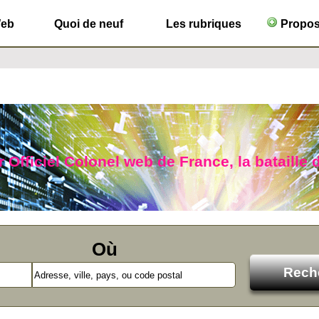
Web
Quoi de neuf
Les rubriques
Propose
 Officiel Colonel web de France, la bataille 
Où