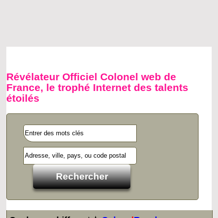
Révélateur Officiel Colonel web de
France, le trophé Internet des talents
étoilés