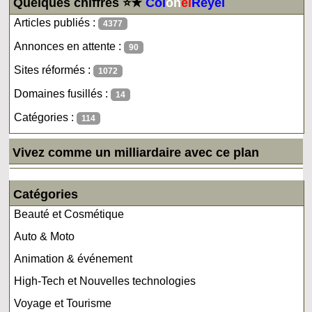
Quelques chiffres ⭐★
Col
on
el
Reyel
Articles publiés :
4377
Annonces en attente :
90
Sites réformés :
1072
Domaines fusillés :
14
Catégories :
114
Vivez comme un milliardaire avec ce plan
Catégories
Beauté et Cosmétique
Auto & Moto
Animation & événement
High-Tech et Nouvelles technologies
Voyage et Tourisme