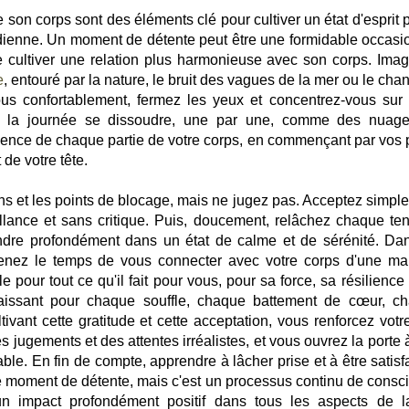
de son corps sont des éléments clé pour cultiver un état d'esprit p
idienne. Un moment de détente peut être une formidable occasi
de cultiver une relation plus harmonieuse avec son corps. Imag
e
, entouré par la nature, le bruit des vagues de la mer ou le cha
ous confortablement, fermez les yeux et concentrez-vous sur 
 de la journée se dissoudre, une par une, comme des nuag
cience de chaque partie de votre corps, en commençant par vos 
de votre tête.
ns et les points de blocage, mais ne jugez pas. Acceptez simpl
lance et sans critique. Puis, doucement, relâchez chaque ten
ndre profondément dans un état de calme et de sérénité. Da
renez le temps de vous connecter avec votre corps d'une ma
pour tout ce qu'il fait pour vous, pour sa force, sa résilience 
aissant pour chaque souffle, chaque battement de cœur, c
ivant cette gratitude et cette acceptation, vous renforcez votre
s jugements et des attentes irréalistes, et vous ouvrez la porte
able. En fin de compte, apprendre à lâcher prise et à être satisf
le moment de détente, mais c'est un processus continu de consc
un impact profondément positif dans tous les aspects de l