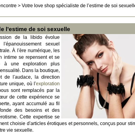
encontre
>
Votre love shop spécialiste de l’estime de soi sexuell
e l’estime de soi sexuelle
sion de la libido évolue
 l'épanouissement sexuel
rale. À l'ère numérique, les
on intime se repensent et se
ie à une exploration plus
ensualité. Dans la boutique,
et de l'audace, la direction
re unique, où l'
exploration
bous sont remplacés par la
cœur de cette expérience se
erte, ayant accumulé au fil
fonde des besoins et des
rotisme. Cette expertise se
ent choisie d'articles érotiques et personnels, conçus pour stim
tre vie sexuelle.