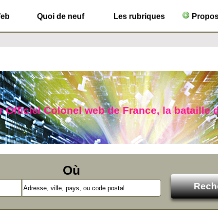
Web
Quoi de neuf
Les rubriques
Propose
 Officiel Colonel web de France, la bataille 
Où