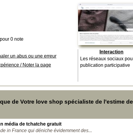
 pour 0 note
Interaction
naler un abus ou une erreur
Les réseaux sociaux pou
xpérience / Noter la page
publication participative
e de Votre love shop spécialiste de l’estime de
n média de tchatche gratuit
ade in France qui déniche évidemment des...