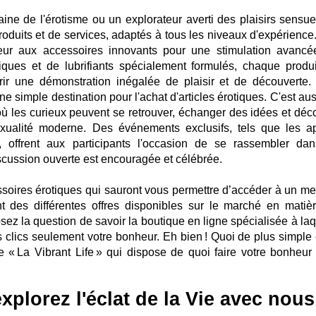
e de l'érotisme ou un explorateur averti des plaisirs sensuel
e produits et de services, adaptés à tous les niveaux d'expérienc
ceur aux accessoires innovants pour une stimulation avancé
es et de lubrifiants spécialement formulés, chaque produi
rir une démonstration inégalée de plaisir et de découverte.
ne simple destination pour l'achat d'articles érotiques. C'est au
ù les curieux peuvent se retrouver, échanger des idées et déco
exualité moderne. Des événements exclusifs, tels que les a
, offrent aux participants l'occasion de se rassembler da
iscussion ouverte est encouragée et célébrée.
soires érotiques qui sauront vous permettre d’accéder à un mei
nt des différentes offres disponibles sur le marché en matiè
z la question de savoir la boutique en ligne spécialisée à laq
 clics seulement votre bonheur. Eh bien ! Quoi de plus simple 
ne « La Vibrant Life » qui dispose de quoi faire votre bonheur
xplorez l'éclat de la Vie avec nous