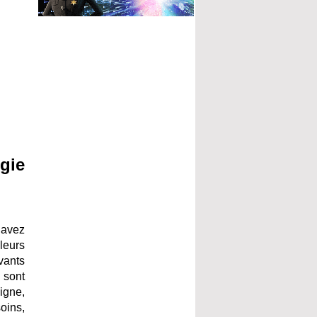
gie
 avez
leurs
ovants
 sont
eigne,
oins,