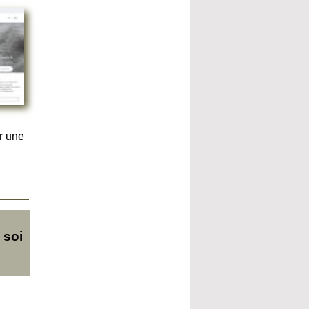
r une
 soi