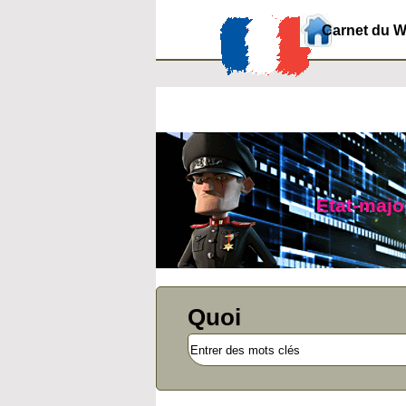
Carnet du 
Etat-major
Quoi