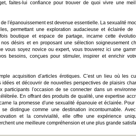
et, faites-lui confiance pour trouver de quoi vivre une meil
e de l'épanouissement est devenue essentielle. La sexualité mo
elles, permettant une exploration audacieuse et éclairée de 
 fois boutique et espace de partage, incarne cette évoluti
 nos désirs et en proposant une sélection soigneusement ch
 Que vous soyez novice ou expert, vous trouverez ici une gam
os besoins, conçues pour stimuler, inspirer et enrichir votr
ple acquisition d'articles érotiques. C'est un lieu où les cu
idées et découvrir de nouvelles perspectives de plaisirs char
x participants l'occasion de se connecter dans un environn
célébrée. En offrant des produits de qualité, une expertise accr
ncarne la promesse d'une sexualité épanouie et éclairée. Pour
e se distingue comme une destination incontournable. Ave
ovation et la convivialité, elle offre une expérience uniq
erchent une meilleure compréhension et une plus grande satisfa