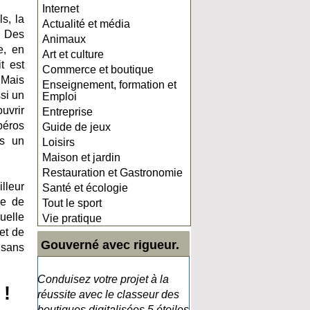
Internet
s, la
Actualité et média
e. Des
Animaux
e, en
Art et culture
t est
Commerce et boutique
 Mais
Enseignement, formation et
ssi un
Emploi
uvrir
Entreprise
péros
Guide de jeux
ns un
Loisirs
Maison et jardin
Restauration et Gastronomie
lleur
Santé et écologie
re de
Tout le sport
uelle
Vie pratique
et de
Gouverné avec rigueur.
 sans
Conduisez votre projet à la
 !
réussite avec le classeur des
boutiques digitalisées 5 étoiles