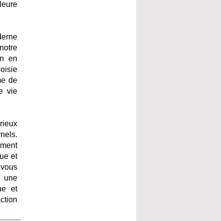
leure
derne
notre
on en
oisie
me de
e vie
rieux
nels.
ement
ue et
 vous
c une
ue et
ction