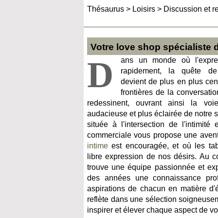
Thésaurus
>
Loisirs
>
Discussion et r
Votre love shop spécialiste d
D
ans un monde où l'expres
rapidement, la quête de
devient de plus en plus cent
frontières de la conversati
redessinent, ouvrant ainsi la vo
audacieuse et plus éclairée de notre s
située à l'intersection de l'intimité 
commerciale vous propose une aventu
intime
est encouragée, et où les ta
libre expression de nos désirs. Au 
trouve une équipe passionnée et exp
des années une connaissance pro
aspirations de chacun en matière d'é
reflète dans une sélection soigneusem
inspirer et élever chaque aspect de vo