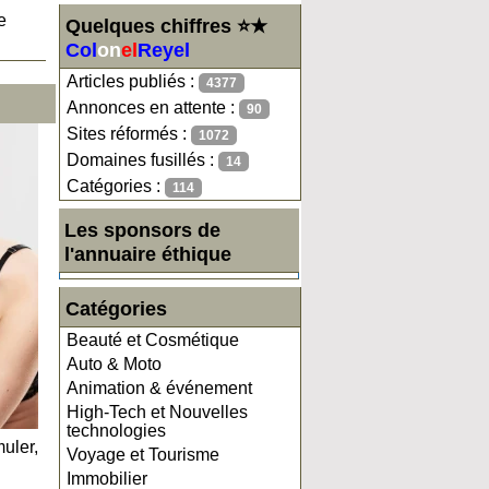
e
Quelques chiffres ⭐★
Col
on
el
Reyel
Articles publiés :
4377
Annonces en attente :
90
Sites réformés :
1072
Domaines fusillés :
14
Catégories :
114
Les sponsors de
l'annuaire éthique
Catégories
Beauté et Cosmétique
Auto & Moto
Animation & événement
High-Tech et Nouvelles
technologies
uler,
Voyage et Tourisme
Immobilier