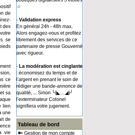
ositif
☆
on de
inez-
-
Validation express
nt des
En général 24h - 48h max.
votre
Alors engagez-vous et profitez
es se
librement des services de ce
pieds
partenaire de presse Gouverné
avec rigueur.
ement
-
La modération est cinglante
sion,
: économisez du temps et de
ns ce
l'argent en prenant le soin de
nière
rédiger une bande-annonce de
et sa
qualité, ... Sinon ╰(◣﹏◢)╯
haque
l'exterminateur Colonel
 lien
signifiera votre jugement.
 à une
ait de
Tableau de bord
ience
a vie
🔑 Gestion de mon compte