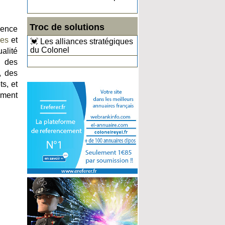
Troc de solutions
ience
ues
et
💓 Les alliances stratégiques
du Colonel
ualité
, des
, des
ts, et
lement