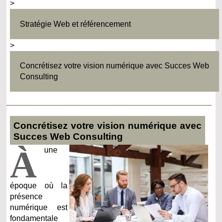
>
Stratégie Web et référencement
>
Concrétisez votre vision numérique avec Succes Web
Consulting
Concrétisez votre vision numérique avec
Succes Web Consulting
À
une
époque où la
présence
numérique est
fondamentale