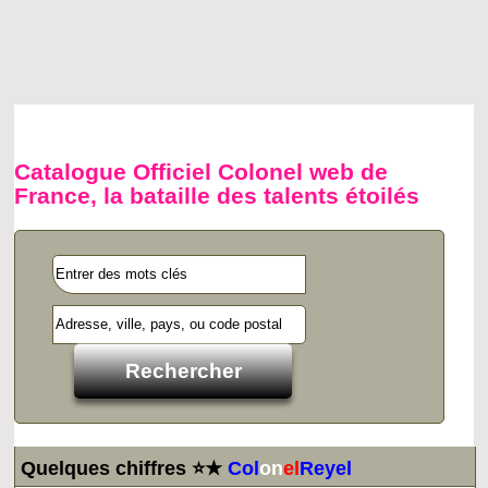
Catalogue Officiel Colonel web de
France, la bataille des talents étoilés
Quelques chiffres ⭐★
Col
on
el
Reyel