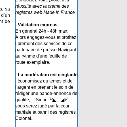
réussite avec la crème des
s, sa
registres web Made in France
 d’un
nt de
-
Validation express
En général 24h - 48h max.
Alors engagez-vous et profitez
librement des services de ce
partenaire de presse Navigant
au rythme d'une feuille de
route exemplaire.
-
La modération est cinglante
: économisez du temps et de
l'argent en prenant le soin de
rédiger une bande-annonce de
qualité, ... Sinon ╰(◣﹏◢)╯
vous serez jugé par la cour
martiale et banni des registres
Colonel.