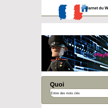
Carnet du 
Playl
Quoi