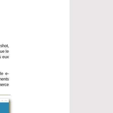
shot,
ue le
s eux
le e-
ments
merce