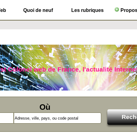
Web
Quoi de neuf
Les rubriques
Propose
ist Colonel web de France, l'actualité Interne
Où