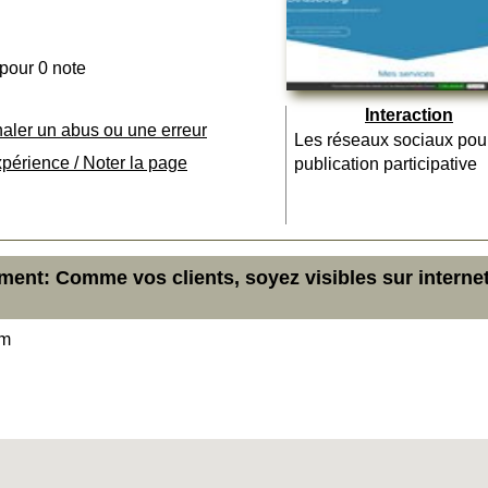
 pour 0 note
Interaction
naler un abus ou une erreur
Les réseaux sociaux pou
xpérience / Noter la page
publication participative
ment: Comme vos clients, soyez visibles sur interne
im