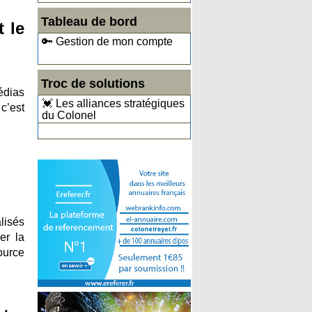
Tableau de bord
t le
🔑 Gestion de mon compte
Troc de solutions
édias
💓 Les alliances stratégiques
c’est
du Colonel
alisés
er la
ource