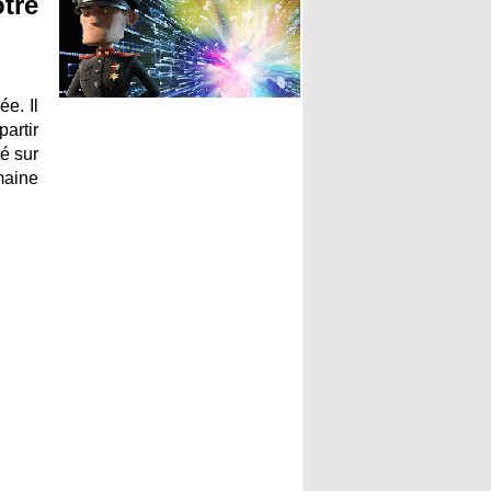
tre
e. Il
artir
té sur
maine