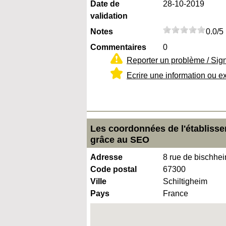
Date de
28-10-2019
validation
Notes
0.0/5
Commentaires
0
Reporter un problème / Sig
Ecrire une information ou e
Les coordonnées de l'établisse
grâce au SEO
Adresse
8 rue de bischhe
Code postal
67300
Ville
Schiltigheim
Pays
France