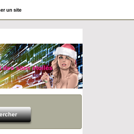
r un site
t des sites étoilés