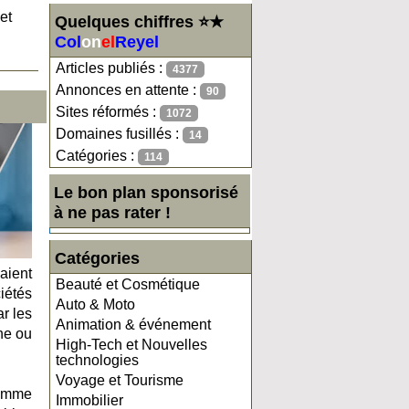
et
Quelques chiffres ⭐★
Col
on
el
Reyel
Articles publiés :
4377
Annonces en attente :
90
Sites réformés :
1072
Domaines fusillés :
14
Catégories :
114
Le bon plan sponsorisé
à ne pas rater !
Catégories
aient
Beauté et Cosmétique
iétés
Auto & Moto
r les
Animation & événement
ne ou
High-Tech et Nouvelles
technologies
Voyage et Tourisme
comme
Immobilier