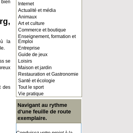
 bien
Internet
Actualité et média
Animaux
rg,
Art et culture
Commerce et boutique
Enseignement, formation et
où la
Emploi
le.
Entreprise
Guide de jeux
ess se
Loisirs
breux
Maison et jardin
Restauration et Gastronomie
Santé et écologie
t des
Tout le sport
Vie pratique
Navigant au rythme
d'une feuille de route
exemplaire.
Conduisez votre projet à la