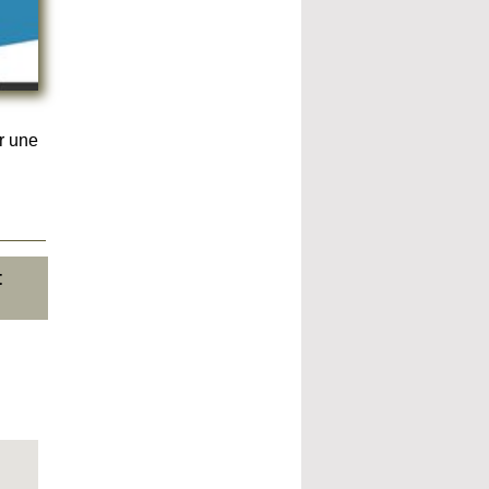
r une
t