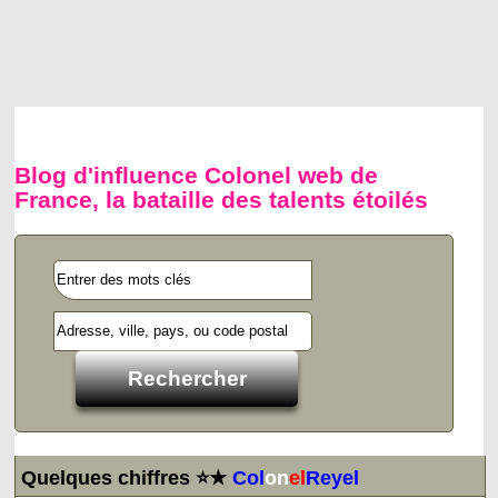
Blog d'influence Colonel web de
France, la bataille des talents étoilés
Quelques chiffres ⭐★
Col
on
el
Reyel