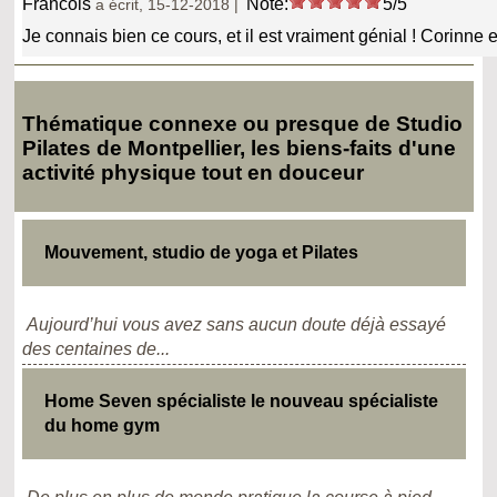
Francois
Note:
5/5
a écrit, 15-12-2018 |
Je connais bien ce cours, et il est vraiment génial ! Corinne 
Thématique connexe ou presque de Studio
Pilates de Montpellier, les biens-faits d'une
activité physique tout en douceur
Mouvement, studio de yoga et Pilates
Aujourd’hui vous avez sans aucun doute déjà essayé
des centaines de...
Home Seven spécialiste le nouveau spécialiste
du home gym