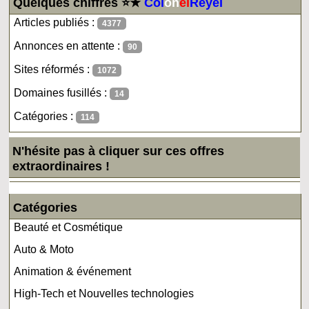
Quelques chiffres ⭐★
Col
on
el
Reyel
Articles publiés :
4377
Annonces en attente :
90
Sites réformés :
1072
Domaines fusillés :
14
Catégories :
114
N'hésite pas à cliquer sur ces offres
extraordinaires !
Catégories
Beauté et Cosmétique
Auto & Moto
Animation & événement
High-Tech et Nouvelles technologies