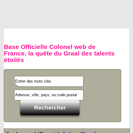
Base Officielle Colonel web de
France, la quête du Graal des talents
étoilés