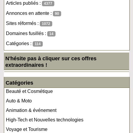
Articles publiés :
4377
Annonces en attente :
90
Sites réformés :
1072
Domaines fusillés :
14
Catégories :
114
N'hésite pas à cliquer sur ces offres
extraordinaires !
Catégories
Beauté et Cosmétique
Auto & Moto
Animation & événement
High-Tech et Nouvelles technologies
Voyage et Tourisme