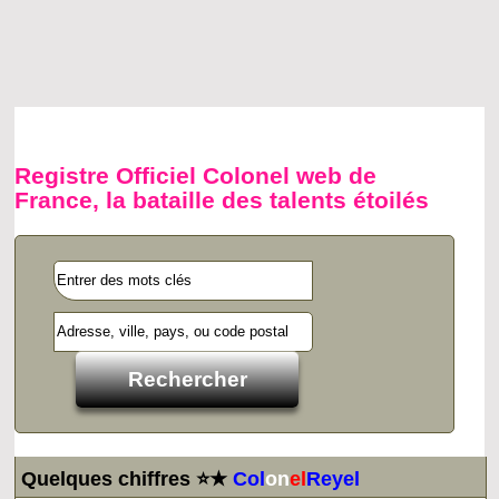
Registre Officiel Colonel web de
France, la bataille des talents étoilés
Quelques chiffres ⭐★
Col
on
el
Reyel