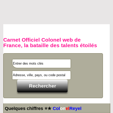
Carnet Officiel Colonel web de
France, la bataille des talents étoilés
Quelques chiffres ⭐★
Col
on
el
Reyel