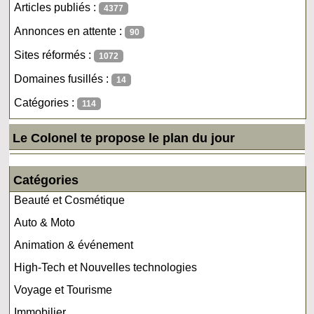
Articles publiés :
4377
Annonces en attente :
90
Sites réformés :
1072
Domaines fusillés :
14
Catégories :
114
Le Colonel te propose le plan du jour
Catégories
Beauté et Cosmétique
Auto & Moto
Animation & événement
High-Tech et Nouvelles technologies
Voyage et Tourisme
Immobilier