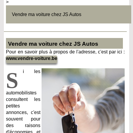
>
Vendre ma voiture chez JS Autos
Vendre ma voiture chez JS Autos
Pour en savoir plus à propos de l'adresse, c'est par ici :
www.vendre-voiture.be
S
i les
automobilistes
consultent les
petites
annonces, c'est
souvent pour
des raisons
d'économies et