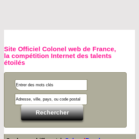
Site Officiel Colonel web de France,
la compétition Internet des talents
étoilés