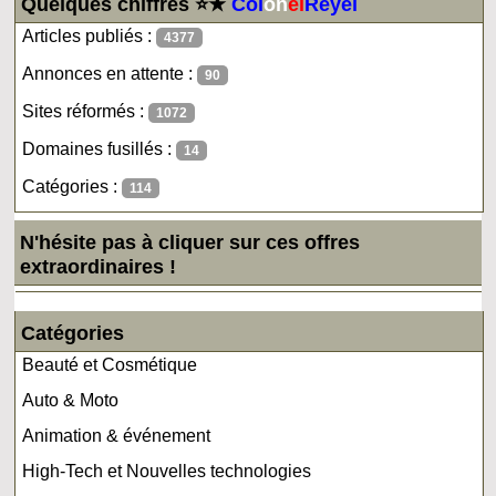
Quelques chiffres ⭐★
Col
on
el
Reyel
Articles publiés :
4377
Annonces en attente :
90
Sites réformés :
1072
Domaines fusillés :
14
Catégories :
114
N'hésite pas à cliquer sur ces offres
extraordinaires !
Catégories
Beauté et Cosmétique
Auto & Moto
Animation & événement
High-Tech et Nouvelles technologies