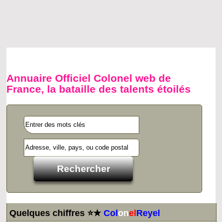
Annuaire Officiel Colonel web de
France, la bataille des talents étoilés
Quelques chiffres ⭐★
Col
on
el
Reyel