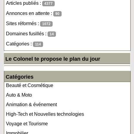
Articles publiés :
4377
Annonces en attente :
90
Sites réformés :
1072
Domaines fusillés :
14
Catégories :
114
Le Colonel te propose le plan du jour
Catégories
Beauté et Cosmétique
Auto & Moto
Animation & événement
High-Tech et Nouvelles technologies
Voyage et Tourisme
Immobilier