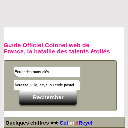
Guide Officiel Colonel web de
France, la bataille des talents étoilés
Quelques chiffres ⭐★
Col
on
el
Reyel