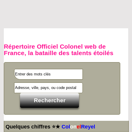
Répertoire Officiel Colonel web de
France, la bataille des talents étoilés
Quelques chiffres ⭐★
Col
on
el
Reyel