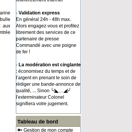
arine
-
Validation express
bulle
En général 24h - 48h max.
t aux
Alors engagez-vous et profitez
ntrée
librement des services de ce
partenaire de presse
Commandé avec une poigne
de fer !
-
La modération est cinglante
: économisez du temps et de
l'argent en prenant le soin de
rédiger une bande-annonce de
qualité, ... Sinon ╰(◣﹏◢)╯
l'exterminateur Colonel
signifiera votre jugement.
Tableau de bord
🔑 Gestion de mon compte