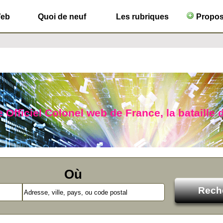
Web
Quoi de neuf
Les rubriques
Propose
 Officiel Colonel web de France, la bataille d
Où