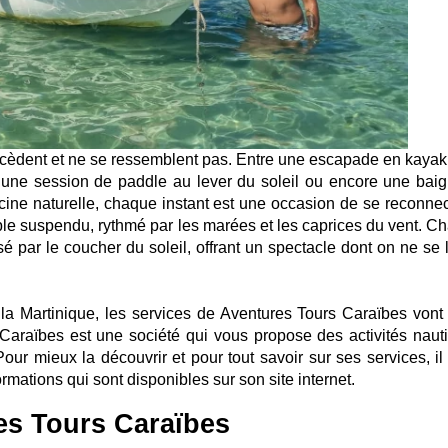
uccèdent et ne se ressemblent pas. Entre une escapade en kayak
 une session de paddle au lever du soleil ou encore une bai
cine naturelle, chaque instant est une occasion de se reconnec
emble suspendu, rythmé par les marées et les caprices du vent. C
 par le coucher du soleil, offrant un spectacle dont on ne se 
 la Martinique, les services de Aventures Tours Caraïbes vont
s Caraïbes est une société qui vous propose des activités naut
our mieux la découvrir et pour tout savoir sur ses services, il
formations qui sont disponibles sur son site internet.
es Tours Caraïbes