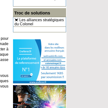
Troc de solutions
💓 Les alliances stratégiques
du Colonel
 pour
gnade
ter à
haque
lasse
 vous
iques
 vous