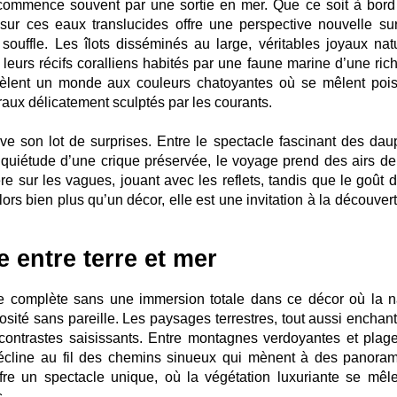
 commence souvent par une sortie en mer. Que ce soit à bord
 sur ces eaux translucides offre une perspective nouvelle su
uffle. Les îlots disséminés au large, véritables joyaux natu
leurs récifs coralliens habités par une faune marine d’une ric
vèlent un monde aux couleurs chatoyantes où se mêlent poi
raux délicatement sculptés par les courants.
son lot de surprises. Entre le spectacle fascinant des dau
a quiétude d’une crique préservée, le voyage prend des airs de
re sur les vagues, jouant avec les reflets, tandis que le goût d
ors bien plus qu’un décor, elle est une invitation à la découver
 entre terre et mer
re complète sans une immersion totale dans ce décor où la n
sité sans pareille. Les paysages terrestres, tout aussi enchant
 contrastes saisissants. Entre montagnes verdoyantes et plag
 décline au fil des chemins sinueux qui mènent à des panora
ffre un spectacle unique, où la végétation luxuriante se mêl
s.