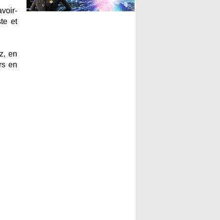
voir-
te et
z, en
rs en