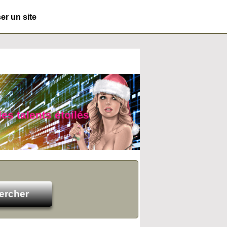
r un site
es talents étoilés