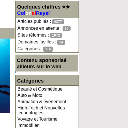
Quelques chiffres ⭐★
Col
on
el
Reyel
Articles publiés :
4377
Annonces en attente :
90
Sites réformés :
1072
Domaines fusillés :
14
Catégories :
114
Contenu sponsorisé
ailleurs sur le web
Catégories
Beauté et Cosmétique
Auto & Moto
Animation & événement
High-Tech et Nouvelles
technologies
Voyage et Tourisme
Immobilier