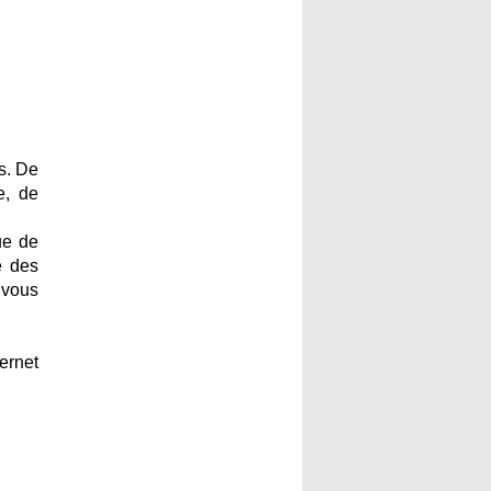
s. De
e, de
ue de
e des
 vous
ernet