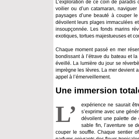
L’exploration de ce coin de paradis
voilier ou d’un catamaran, naviguer
paysages d’une beauté à couper le so
dévoilent leurs plages immaculées et 
insoupçonnée. Les fonds marins ré
exotiques, tortues majestueuses et co
Chaque moment passé en mer réserve 
bondissant à l’étrave du bateau et l
éveillé. La lumière du jour se réverbè
imprègne les lèvres. La mer devient al
appel à l’émerveillement.
Une immersion totale
L’
expérience ne saurait êt
s’exprime avec une généro
dévoilent une palette de
sable fin, l’aventure se
couper le souffle. Chaque sentier o
parfums enivrants des fleurs tropicale