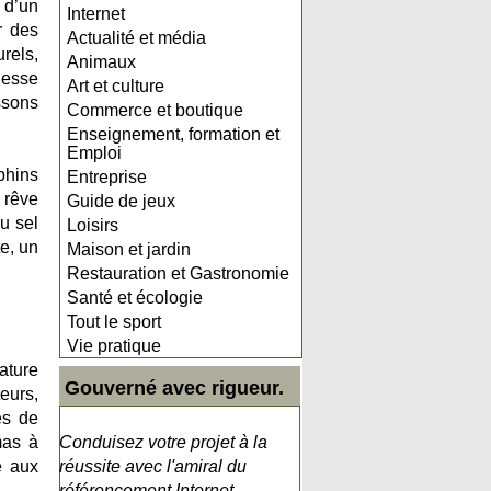
 d’un
Internet
r des
Actualité et média
rels,
Animaux
hesse
Art et culture
ssons
Commerce et boutique
Enseignement, formation et
Emploi
phins
Entreprise
 rêve
Guide de jeux
u sel
Loisirs
te, un
Maison et jardin
Restauration et Gastronomie
Santé et écologie
Tout le sport
Vie pratique
ature
Gouverné avec rigueur.
eurs,
es de
mas à
Conduisez votre projet à la
e aux
réussite avec l'amiral du
référencement Internet