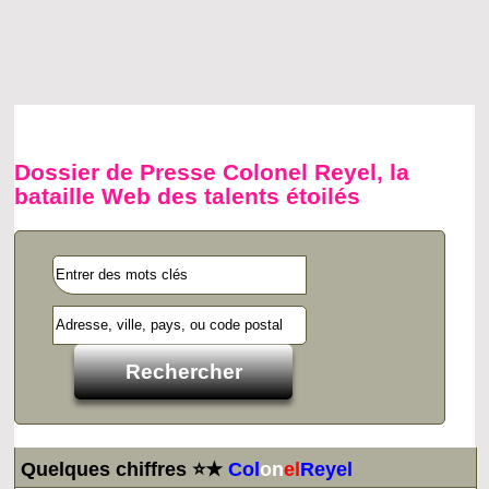
Dossier de Presse Colonel Reyel, la
bataille Web des talents étoilés
Quelques chiffres ⭐★
Col
on
el
Reyel