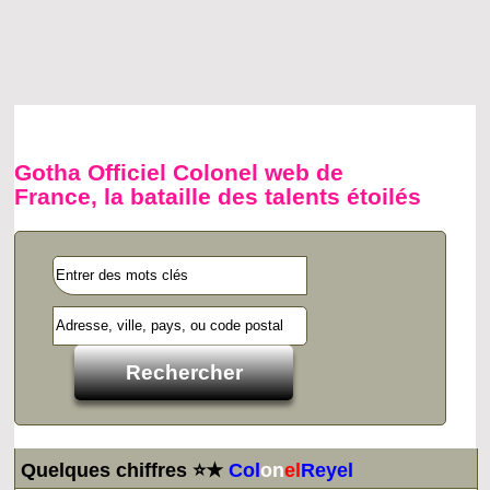
Gotha Officiel Colonel web de
France, la bataille des talents étoilés
Quelques chiffres ⭐★
Col
on
el
Reyel