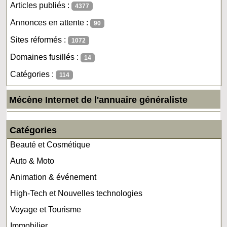
Articles publiés :
4377
Annonces en attente :
90
Sites réformés :
1072
Domaines fusillés :
14
Catégories :
114
Mécène Internet de l'annuaire généraliste
Catégories
Beauté et Cosmétique
Auto & Moto
Animation & événement
High-Tech et Nouvelles technologies
Voyage et Tourisme
Immobilier