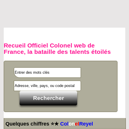
Recueil Officiel Colonel web de
France, la bataille des talents étoilés
Quelques chiffres ⭐★
Col
on
el
Reyel