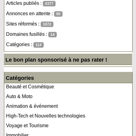
Articles publiés :
4377
Annonces en attente :
90
Sites réformés :
1072
Domaines fusillés :
14
Catégories :
114
Le bon plan sponsorisé à ne pas rater !
Catégories
Beauté et Cosmétique
Auto & Moto
Animation & événement
High-Tech et Nouvelles technologies
Voyage et Tourisme
Immobilier