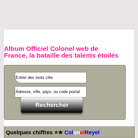
Album Officiel Colonel web de
France, la bataille des talents étoilés
Quelques chiffres ⭐★
Col
on
el
Reyel