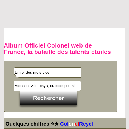
Album Officiel Colonel web de
France, la bataille des talents étoilés
Quelques chiffres ⭐★
Col
on
el
Reyel