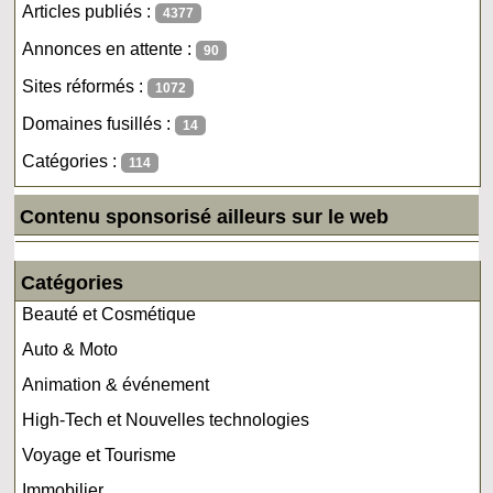
Articles publiés :
4377
Annonces en attente :
90
Sites réformés :
1072
Domaines fusillés :
14
Catégories :
114
Contenu sponsorisé ailleurs sur le web
Catégories
Beauté et Cosmétique
Auto & Moto
Animation & événement
High-Tech et Nouvelles technologies
Voyage et Tourisme
Immobilier