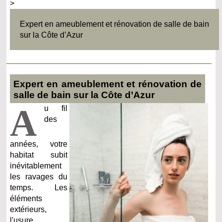
>
Expert en ameublement et rénovation de salle de bain
sur la Côte d’Azur
Expert en ameublement et rénovation de
salle de bain sur la Côte d’Azur
A
u fil
des
années, votre
habitat subit
inévitablement
les ravages du
temps. Les
éléments
extérieurs,
l'usure