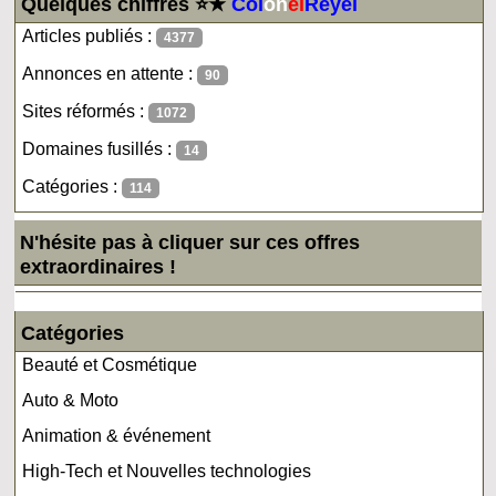
Quelques chiffres ⭐★
Col
on
el
Reyel
Articles publiés :
4377
Annonces en attente :
90
Sites réformés :
1072
Domaines fusillés :
14
Catégories :
114
N'hésite pas à cliquer sur ces offres
extraordinaires !
Catégories
Beauté et Cosmétique
Auto & Moto
Animation & événement
High-Tech et Nouvelles technologies