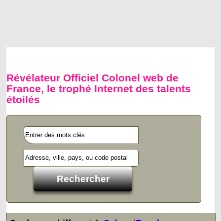
Révélateur Officiel Colonel web de
France, le trophé Internet des talents
étoilés