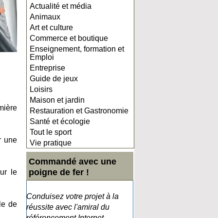
Actualité et média
Animaux
Art et culture
Commerce et boutique
Enseignement, formation et
Emploi
Entreprise
Guide de jeux
Loisirs
Maison et jardin
umière
Restauration et Gastronomie
Santé et écologie
Tout le sport
r une
Vie pratique
Commandé avec une
poigne de fer !
ur le
Conduisez votre projet à la
le de
réussite avec l'amiral du
référencement Internet