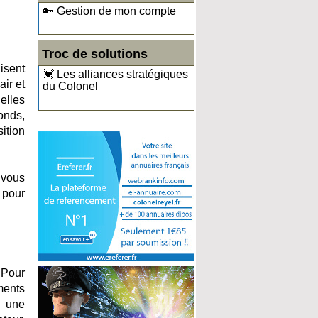
🔑 Gestion de mon compte
Troc de solutions
isent
💓 Les alliances stratégiques
air et
du Colonel
 elles
onds,
ition
 vous
 pour
 Pour
ments
r une