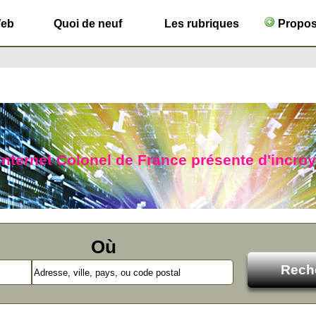
Web
Quoi de neuf
Les rubriques
Propose
 internet Colonel de France présente d'incro
Où