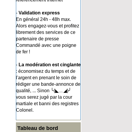
-
Validation express
En général 24h - 48h max.
Alors engagez-vous et profitez
librement des services de ce
partenaire de presse
Commandé avec une poigne
de fer !
-
La modération est cinglante
: économisez du temps et de
l'argent en prenant le soin de
rédiger une bande-annonce de
qualité, ... Sinon ╰(◣﹏◢)╯
vous serez jugé par la cour
martiale et banni des registres
Colonel.
Tableau de bord