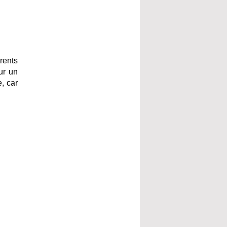
rents
ur un
, car