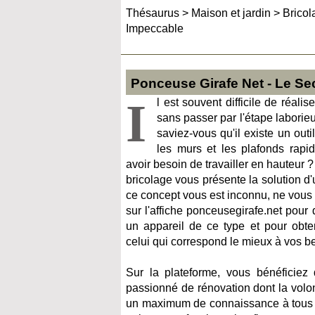
Thésaurus
>
Maison et jardin
>
Bricol
Impeccable
Ponceuse Girafe Net - Le Se
I
l est souvent difficile de réali
sans passer par l'étape labori
saviez-vous qu'il existe un out
les murs et les plafonds rapi
avoir besoin de travailler en hauteur 
bricolage vous présente la solution d'
ce concept vous est inconnu, ne vous
sur l'affiche ponceusegirafe.net pour 
un appareil de ce type et pour obten
celui qui correspond le mieux à vos be
Sur la plateforme, vous bénéficiez 
passionné de rénovation dont la volo
un maximum de connaissance à tous le