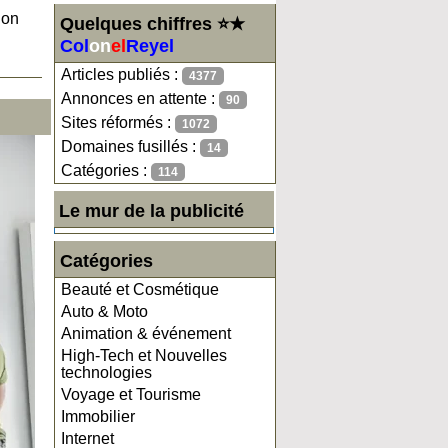
ion
Quelques chiffres ⭐★
Col
on
el
Reyel
Articles publiés :
4377
Annonces en attente :
90
Sites réformés :
1072
Domaines fusillés :
14
Catégories :
114
Le mur de la publicité
Catégories
Beauté et Cosmétique
Auto & Moto
Animation & événement
High-Tech et Nouvelles
technologies
Voyage et Tourisme
Immobilier
Internet