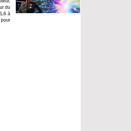
teur,
eur du
 1,6 à
 pour