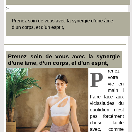
>
Prenez soin de vous avec la synergie d’une âme,
d’un corps, et d’un esprit,
Prenez soin de vous avec la synergie
d’une âme, d’un corps, et d’un esprit,
P
renez
votre
vie en
main !
Faire face aux
vicissitudes du
quotidien n'est
pas forcément
chose facile
avec, comme