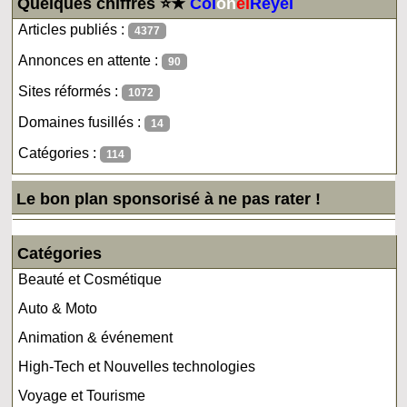
Quelques chiffres ⭐★
Col
on
el
Reyel
Articles publiés :
4377
Annonces en attente :
90
Sites réformés :
1072
Domaines fusillés :
14
Catégories :
114
Le bon plan sponsorisé à ne pas rater !
Catégories
Beauté et Cosmétique
Auto & Moto
Animation & événement
High-Tech et Nouvelles technologies
Voyage et Tourisme