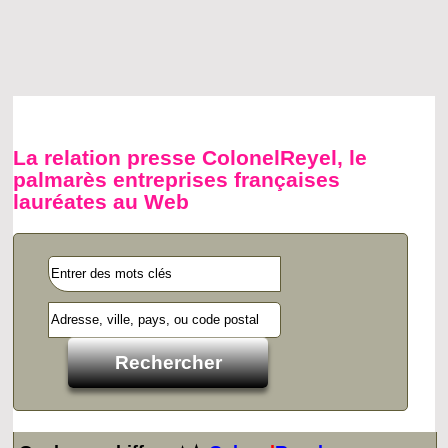
La relation presse ColonelReyel, le
palmarès entreprises françaises
lauréates au Web