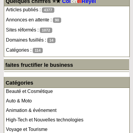
Quelques chiffres ⭐★
Col
on
el
Reyel
Articles publiés :
4377
Annonces en attente :
90
Sites réformés :
1072
Domaines fusillés :
14
Catégories :
114
faites fructifier le business
Catégories
Beauté et Cosmétique
Auto & Moto
Animation & événement
High-Tech et Nouvelles technologies
Voyage et Tourisme