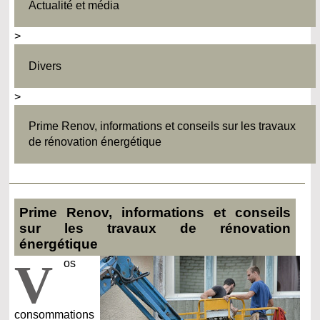
Actualité et média
>
Divers
>
Prime Renov, informations et conseils sur les travaux
de rénovation énergétique
Prime Renov, informations et conseils
sur les travaux de rénovation
énergétique
V
os
consommations