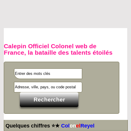
Calepin Officiel Colonel web de
France, la bataille des talents étoilés
Quelques chiffres ⭐★
Col
on
el
Reyel