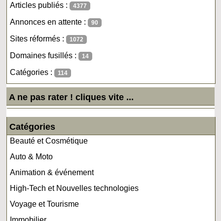
Articles publiés :
4377
Annonces en attente :
90
Sites réformés :
1072
Domaines fusillés :
14
Catégories :
114
A ne pas rater ! cliques vite ...
Catégories
Beauté et Cosmétique
Auto & Moto
Animation & événement
High-Tech et Nouvelles technologies
Voyage et Tourisme
Immobilier