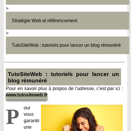
>
Stratégie Web et référencement
>
TutoSiteWeb : tutoriels pour lancer un blog rémunéré
TutoSiteWeb : tutoriels pour lancer un
blog rémunéré
Pour en savoir plus à propos de l'adresse, c'est par ici :
www.tutositeweb.fr
P
our
vous
garantir
une