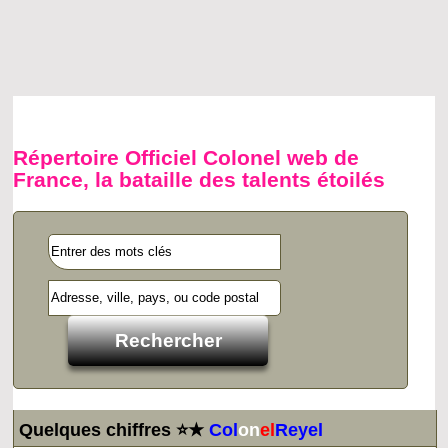
Répertoire Officiel Colonel web de
France, la bataille des talents étoilés
Quelques chiffres ⭐★
Col
on
el
Reyel