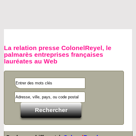
La relation presse ColonelReyel, le
palmarès entreprises françaises
lauréates au Web