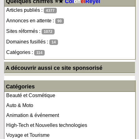
Quelques chiffres ⭐★
Col
on
el
Reyel
Articles publiés :
4377
Annonces en attente :
90
Sites réformés :
1072
Domaines fusillés :
14
Catégories :
114
A découvrir aussi ce site sponsorisé
Catégories
Beauté et Cosmétique
Auto & Moto
Animation & événement
High-Tech et Nouvelles technologies
Voyage et Tourisme